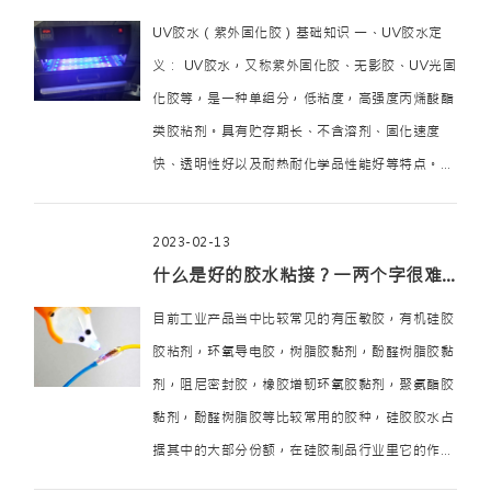
UV胶水（紫外固化胶）基础知识 一、UV胶水定
义： UV胶水，又称紫外固化胶、无影胶、UV光固
化胶等，是一种单组分，低粘度，高强度丙烯酸酯
类胶粘剂。具有贮存期长、不含溶剂、固化速度
快、透明性好以及耐热耐化学品性能好等特点。
紫外固化胶，是一种必须通过紫外线光照射才能固
化的一类胶粘剂，在一定波长的紫外线照射下几秒
2023-02-13
钟内便可表干。部分UV胶水为了补足紫 …
什么是好的胶水粘接？一两个字很难理解
目前工业产品当中比较常见的有压敏胶，有机硅胶
胶粘剂，环氧导电胶，树脂胶黏剂，酚醛树脂胶黏
剂，阻尼密封胶，橡胶增韧环氧胶黏剂，聚氨酯胶
黏剂，酚醛树脂胶等比较常用的胶种，硅胶胶水占
据其中的大部分份额，在硅胶制品行业里它的作用
主要可以达到安全环保，可长期与皮肤接触，目前